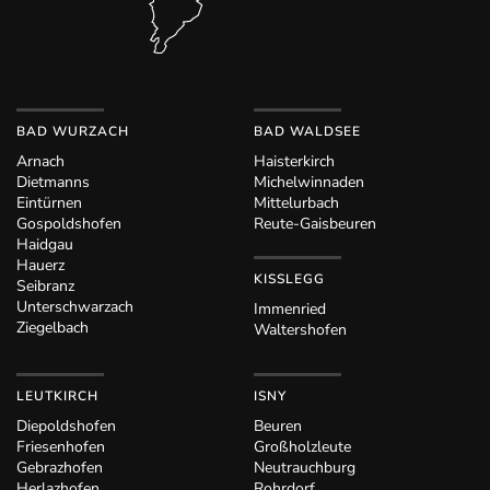
BAD WURZACH
BAD WALDSEE
Arnach
Haisterkirch
Dietmanns
Michelwinnaden
Eintürnen
Mittelurbach
Gospoldshofen
Reute-Gaisbeuren
Haidgau
Hauerz
KISSLEGG
Seibranz
Unterschwarzach
Immenried
Ziegelbach
Waltershofen
LEUTKIRCH
ISNY
Diepoldshofen
Beuren
Friesenhofen
Großholzleute
Gebrazhofen
Neutrauchburg
Herlazhofen
Rohrdorf