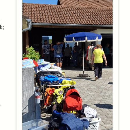
-
k;
e
ß