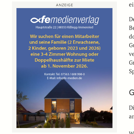
e
ANZEIGE
D
B
d
G
v
Gr
S
G
D
a
W