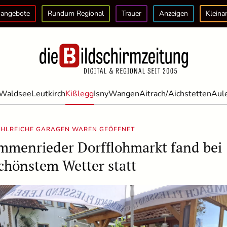
angebote
Rundum Regional
Trauer
Anzeigen
Kleina
Waldsee
Leutkirch
Kißlegg
Isny
Wangen
Aitrach/Aichstetten
Aul
AHLREICHE GARAGEN WAREN GEÖFFNET
mmenrieder Dorfflohmarkt fand bei
chönstem Wetter statt