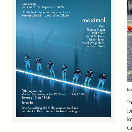
Be
I
D
k
G