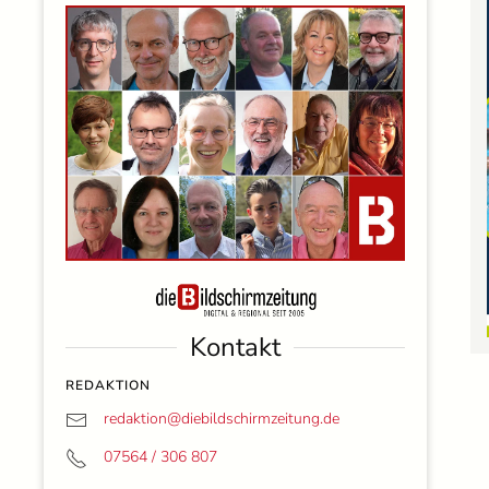
Kontakt
REDAKTION
redaktion@
diebildschirmzeitung.de
07564 / 306 807