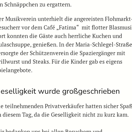
in Schnäppchen zu ergattern.
er Musikverein unterhielt die angereisten Flohmarkt
esucherr vor dem Café „Fatima“ mit flotter Blasmusi
ort konnten die Gäste auch herrliche Kuchen und
ulaschsuppe, genießen. In der Maria-Schlegel-Straß
ersorgte der Schützenverein die Spaziergänger mit
illwurst und Steaks. Für die Kinder gab es eigens
pielangebote.
eselligkeit wurde großgeschrieben
ie teilnehmenden Privatverkäufer hatten sicher Spa
n diesem Tag, da die Geselligkeit nicht zu kurz kam.
ir bedanken uns bei allen Besuchern und