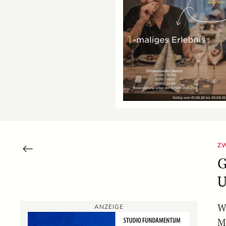
ZW
G
U
W
ANZEIGE
M