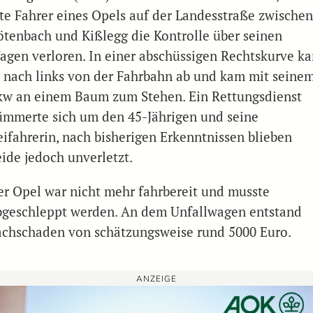
lte Fahrer eines Opels auf der Landesstraße zwische
ötenbach und Kißlegg die Kontrolle über seinen
agen verloren. In einer abschüssigen Rechtskurve k
r nach links von der Fahrbahn ab und kam mit seine
kw an einem Baum zum Stehen. Ein Rettungsdienst
ümmerte sich um den 45-Jährigen und seine
eifahrerin, nach bisherigen Erkenntnissen blieben
eide jedoch unverletzt.
er Opel war nicht mehr fahrbereit und musste
bgeschleppt werden. An dem Unfallwagen entstand
achschaden von schätzungsweise rund 5000 Euro.
ANZEIGE