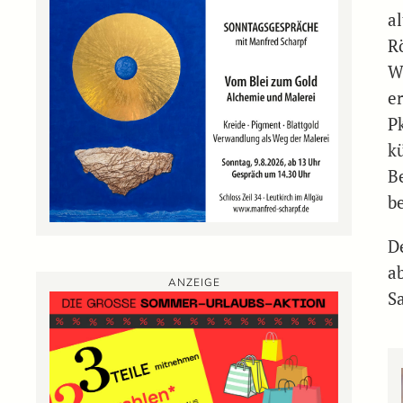
a
R
W
e
P
k
B
b
D
a
ANZEIGE
S