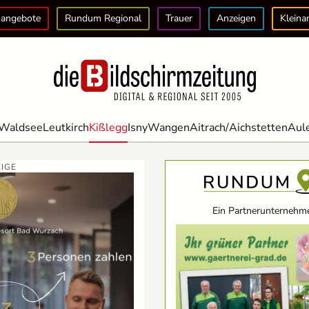
angebote
Rundum Regional
Trauer
Anzeigen
Kleina
Waldsee
Leutkirch
Kißlegg
Isny
Wangen
Aitrach/Aichstetten
Aul
IGE
Ein Partnerunternehme