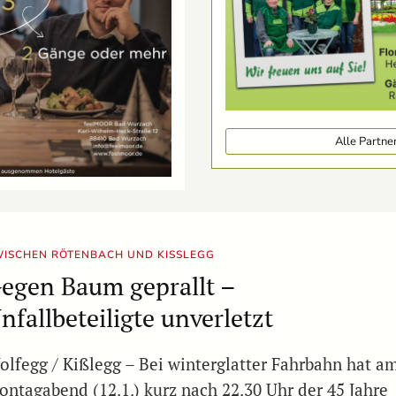
Alle Partn
ISCHEN RÖTENBACH UND KISSLEGG
egen Baum geprallt –
nfallbeteiligte unverletzt
olfegg / Kißlegg – Bei winterglatter Fahrbahn hat a
ontagabend (12.1.) kurz nach 22.30 Uhr der 45 Jahre