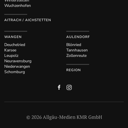
Winterstetten
Wuchzenhofen
AITRACH / AICHSTETTEN
WANGEN
AULENDORF
Deuchelried
Blönried
Karsee
Tannhausen
Leupolz
Zollenreute
Neuravensburg
Niederwangen
REGION
Schomburg
©
2026
Allgäu-Medien KMR GmbH