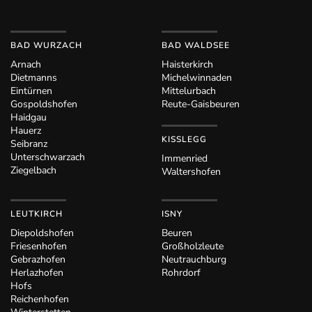
BAD WURZACH
BAD WALDSEE
Arnach
Haisterkirch
Dietmanns
Michelwinnaden
Eintürnen
Mittelurbach
Gospoldshofen
Reute-Gaisbeuren
Haidgau
Hauerz
KISSLEGG
Seibranz
Unterschwarzach
Immenried
Ziegelbach
Waltershofen
LEUTKIRCH
ISNY
Diepoldshofen
Beuren
Friesenhofen
Großholzleute
Gebrazhofen
Neutrauchburg
Herlazhofen
Rohrdorf
Hofs
Reichenhofen