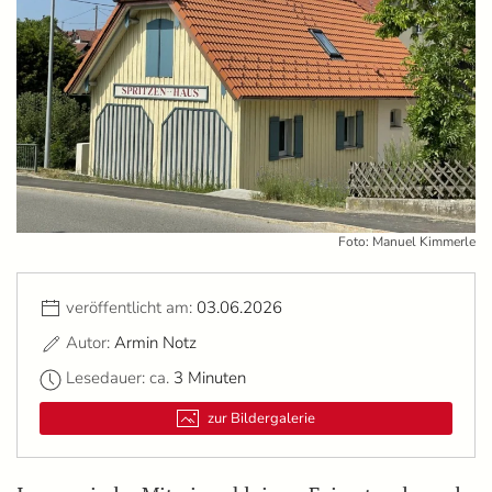
Foto: Manuel Kimmerle
veröffentlicht am:
03.06.2026
Autor:
Armin Notz
Lesedauer: ca.
3 Minuten
zur Bildergalerie