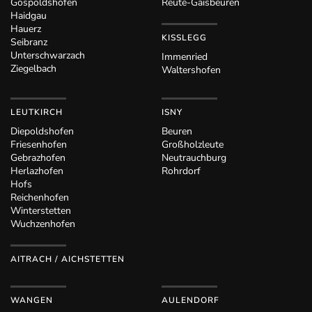
Gospoldshofen
Reute-Gaisbeuren
Haidgau
Hauerz
KISSLEGG
Seibranz
Unterschwarzach
Immenried
Ziegelbach
Waltershofen
LEUTKIRCH
ISNY
Diepoldshofen
Beuren
Friesenhofen
Großholzleute
Gebrazhofen
Neutrauchburg
Herlazhofen
Rohrdorf
Hofs
Reichenhofen
Winterstetten
Wuchzenhofen
AITRACH / AICHSTETTEN
WANGEN
AULENDORF