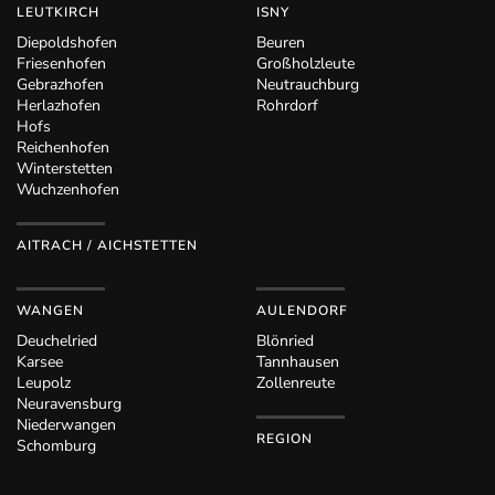
LEUTKIRCH
ISNY
Diepoldshofen
Beuren
Friesenhofen
Großholzleute
Gebrazhofen
Neutrauchburg
Herlazhofen
Rohrdorf
Hofs
Reichenhofen
Winterstetten
Wuchzenhofen
AITRACH / AICHSTETTEN
WANGEN
AULENDORF
Deuchelried
Blönried
Karsee
Tannhausen
Leupolz
Zollenreute
Neuravensburg
Niederwangen
REGION
Schomburg