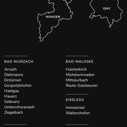
BAD WURZACH
BAD WALDSEE
Arnach
Haisterkirch
Dietmanns
Michelwinnaden
Eintürnen
Mittelurbach
Gospoldshofen
Reute-Gaisbeuren
Haidgau
Hauerz
KISSLEGG
Seibranz
Unterschwarzach
Immenried
Ziegelbach
Waltershofen