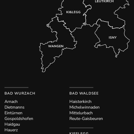
BAD WURZACH
BAD WALDSEE
Arnach
Haisterkirch
Dietmanns
Michelwinnaden
Eintürnen
Mittelurbach
Gospoldshofen
Reute-Gaisbeuren
Haidgau
Hauerz
KISSLEGG