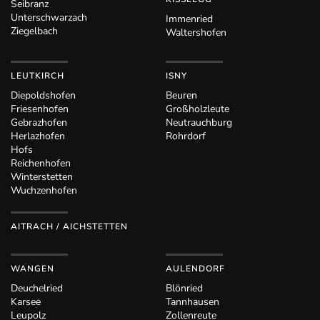
Seibranz
Unterschwarzach
Immenried
Ziegelbach
Waltershofen
LEUTKIRCH
ISNY
Diepoldshofen
Beuren
Friesenhofen
Großholzleute
Gebrazhofen
Neutrauchburg
Herlazhofen
Rohrdorf
Hofs
Reichenhofen
Winterstetten
Wuchzenhofen
AITRACH / AICHSTETTEN
WANGEN
AULENDORF
Deuchelried
Blönried
Karsee
Tannhausen
Leupolz
Zollenreute