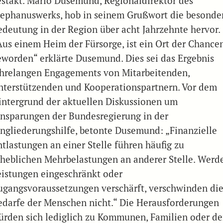
estakt. Mario Dusemund, Regionaldirektor des
tephanuswerks, hob in seinem Grußwort die besonde
edeutung in der Region über acht Jahrzehnte hervor.
Aus einem Heim der Fürsorge, ist ein Ort der Chance
eworden“ erklärte Dusemund. Dies sei das Ergebnis
ahrelangen Engagements von Mitarbeitenden,
nterstützenden und Kooperationspartnern. Vor dem
intergrund der aktuellen Diskussionen um
insparungen der Bundesregierung in der
ingliederungshilfe, betonte Dusemund: „Finanzielle
ntlastungen an einer Stelle führen häufig zu
rheblichen Mehrbelastungen an anderer Stelle. Werd
eistungen eingeschränkt oder
ugangsvoraussetzungen verschärft, verschwinden di
edarfe der Menschen nicht.“ Die Herausforderungen
ürden sich lediglich zu Kommunen, Familien oder d