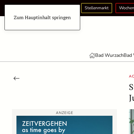
Stellenmarkt
Wochen
Zum Hauptinhalt springen
Bad Wurzach
Bad 
A
S
J
ANZEIGE