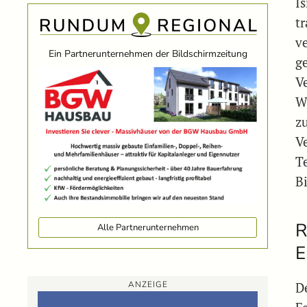
I
t
v
Ein Partnerunternehmen der Bildschirmzeitung
g
Ve
W
z
V
T
B
R
Alle Partnerunternehmen
E
ANZEIGE
De