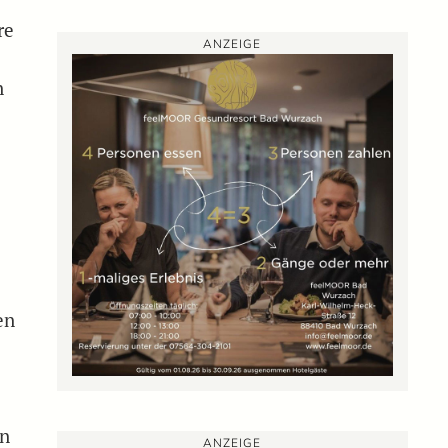
re
ANZEIGE
n
en
e
en
ANZEIGE