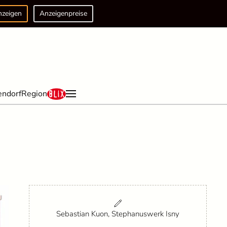
nzeigen
Anzeigenpreise
endorf
Region
Sebastian Kuon, Stephanuswerk Isny