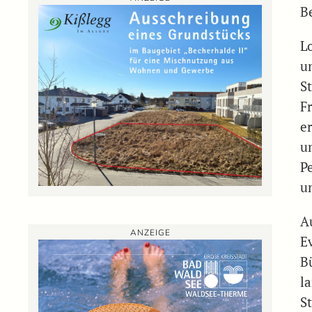
B
Lo
u
S
F
er
u
P
u
A
ANZEIGE
E
B
l
St