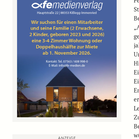
F
S
B
„
g
j
U
H
E
E
E
e
L
Z
B
w
ANZEIGE