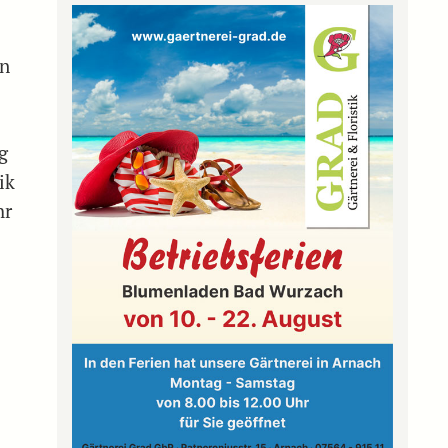
en
g
ik
hr