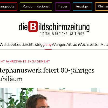
angebote
Rundum Regional
Trauer
Anzeigen
Kleina
Waldsee
Leutkirch
Kißlegg
Isny
Wangen
Aitrach/Aichstetten
Aul
CHT JAHRZEHNTE ENGAGEMENT
tephanuswerk feiert 80-jähriges
ubiläum