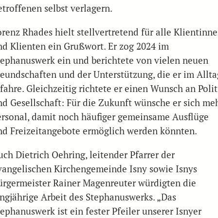
etroffenen selbst verlagern.
renz Rhades hielt stellvertretend für alle Klientinn
nd Klienten ein Grußwort. Er zog 2024 im
tephanuswerk ein und berichtete von vielen neuen
reundschaften und der Unterstützung, die er im Allta
fahre. Gleichzeitig richtete er einen Wunsch an Polit
nd Gesellschaft: Für die Zukunft wünsche er sich me
ersonal, damit noch häufiger gemeinsame Ausflüge
nd Freizeitangebote ermöglich werden könnten.
uch Dietrich Oehring, leitender Pfarrer der
vangelischen Kirchengemeinde Isny sowie Isnys
ürgermeister Rainer Magenreuter würdigten die
angjährige Arbeit des Stephanuswerks. „Das
ephanuswerk ist ein fester Pfeiler unserer Isnyer