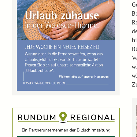
G
B
R
d
h
B
V
w
w
Z
Ein Partnerunternehmen der Bildschirmzeitung