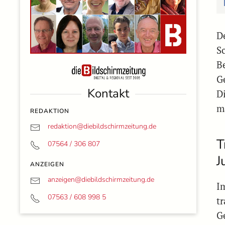
D
S
B
G
Kontakt
D
m
REDAKTION
redaktion@
diebildschirmzeitung.de
T
07564 / 306 807
J
ANZEIGEN
anzeigen@
diebildschirmzeitung.de
I
07563 / 608 998 5
t
G