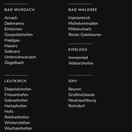
BAD WURZACH
BAD WALDSEE
Arnach
Haisterkirch
Dietmanns
Michelwinnaden
Eintürnen
Mittelurbach
Gospoldshofen
Reute-Gaisbeuren
Haidgau
Hauerz
KISSLEGG
Seibranz
Unterschwarzach
Immenried
Ziegelbach
Waltershofen
LEUTKIRCH
ISNY
Diepoldshofen
Beuren
Friesenhofen
Großholzleute
Gebrazhofen
Neutrauchburg
Herlazhofen
Rohrdorf
Hofs
Reichenhofen
Winterstetten
Wuchzenhofen