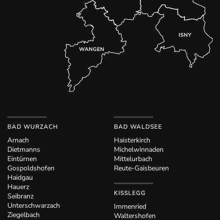
BAD WURZACH
BAD WALDSEE
Arnach
Haisterkirch
Dietmanns
Michelwinnaden
Eintürnen
Mittelurbach
Gospoldshofen
Reute-Gaisbeuren
Haidgau
Hauerz
KISSLEGG
Seibranz
Unterschwarzach
Immenried
Ziegelbach
Waltershofen