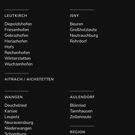
LEUTKIRCH
ISNY
Diepoldshofen
Beuren
Friesenhofen
Großholzleute
Gebrazhofen
Neutrauchburg
Herlazhofen
Rohrdorf
Hofs
Reichenhofen
Winterstetten
Wuchzenhofen
AITRACH / AICHSTETTEN
WANGEN
AULENDORF
Deuchelried
Blönried
Karsee
Tannhausen
Leupolz
Zollenreute
Neuravensburg
Niederwangen
REGION
Schomburg