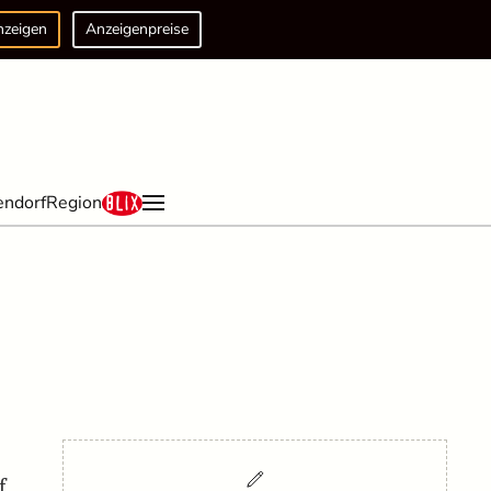
nzeigen
Anzeigenpreise
endorf
Region
f