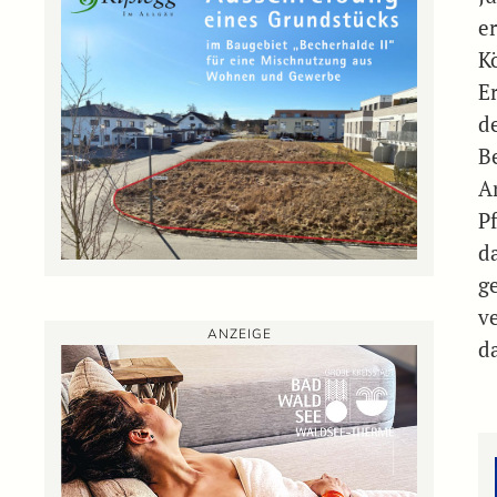
e
K
E
d
B
An
P
d
ge
v
ANZEIGE
d