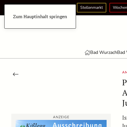
Stellenmarkt
Wochen
Zum Hauptinhalt springen
Bad Wurzach
Bad 
A
P
A
J
I
ANZEIGE
J