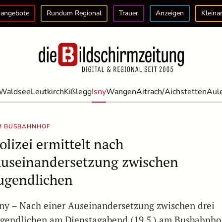
angebote
Rundum Regional
Trauer
Anzeigen
Kleina
Waldsee
Leutkirch
Kißlegg
Isny
Wangen
Aitrach/Aichstetten
Aul
M BUSBAHNHOF
olizei ermittelt nach
useinandersetzung zwischen
ugendlichen
sny – Nach einer Auseinandersetzung zwischen drei
ugendlichen am Dienstagabend (19.5.) am Busbahnho