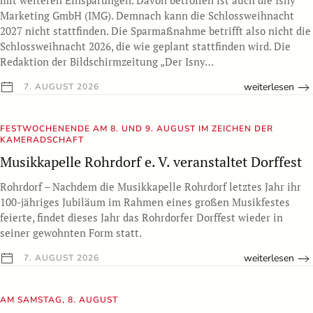
mit weiteren Einsparungen. Davon betroffen ist auch die Isny
Marketing GmbH (IMG). Demnach kann die Schlossweihnacht
2027 nicht stattfinden. Die Sparmaßnahme betrifft also nicht die
Schlossweihnacht 2026, die wie geplant stattfinden wird. Die
Redaktion der Bildschirmzeitung „Der Isny…
weiterlesen
7. AUGUST 2026
FESTWOCHENENDE AM 8. UND 9. AUGUST IM ZEICHEN DER
KAMERADSCHAFT
Musikkapelle Rohrdorf e. V. veranstaltet Dorffest
Rohrdorf – Nachdem die Musikkapelle Rohrdorf letztes Jahr ihr
100-jähriges Jubiläum im Rahmen eines großen Musikfestes
feierte, findet dieses Jahr das Rohrdorfer Dorffest wieder in
seiner gewohnten Form statt.
weiterlesen
7. AUGUST 2026
AM SAMSTAG, 8. AUGUST