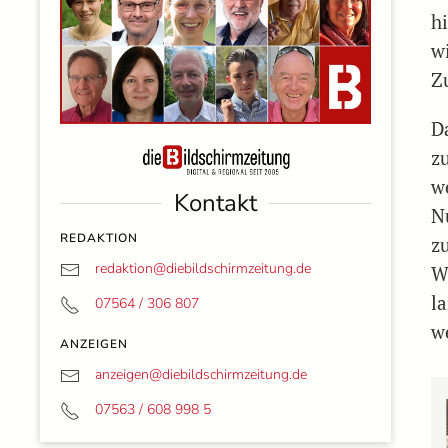
h
wi
Z
D
z
w
Kontakt
N
REDAKTION
z
redaktion@
diebildschirmzeitung.de
W
la
07564 / 306 807
w
ANZEIGEN
anzeigen@
diebildschirmzeitung.de
07563 / 608 998 5