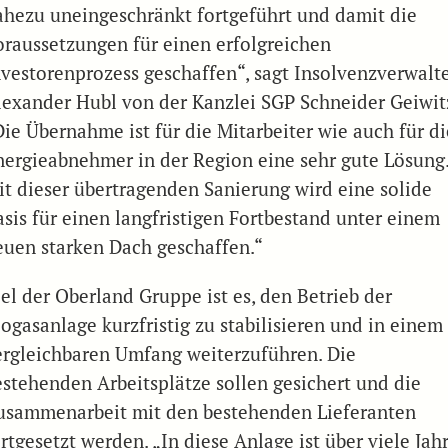
ahezu uneingeschränkt fortgeführt und damit die
oraussetzungen für einen erfolgreichen
nvestorenprozess geschaffen“, sagt Insolvenzverwalt
lexander Hubl von der Kanzlei SGP Schneider Geiwit
Die Übernahme ist für die Mitarbeiter wie auch für di
nergieabnehmer in der Region eine sehr gute Lösung
it dieser übertragenden Sanierung wird eine solide
asis für einen langfristigen Fortbestand unter einem
euen starken Dach geschaffen.“
iel der Oberland Gruppe ist es, den Betrieb der
iogasanlage kurzfristig zu stabilisieren und in einem
ergleichbaren Umfang weiterzuführen. Die
estehenden Arbeitsplätze sollen gesichert und die
usammenarbeit mit den bestehenden Lieferanten
rtgesetzt werden. „In diese Anlage ist über viele Jah