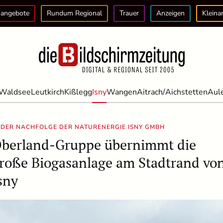
angebote
Rundum Regional
Trauer
Anzeigen
Kleina
Waldsee
Leutkirch
Kißlegg
Isny
Wangen
Aitrach/Aichstetten
Aul
 DER NACHFOLGE DER NATURENERGIE ISNY GMBH
berland-Gruppe übernimmt die
roße Biogasanlage am Stadtrand vo
sny