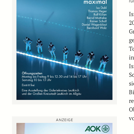
ru
I
2
G
g
T
i
I
S
s
B
r
O
v
ANZEIGE