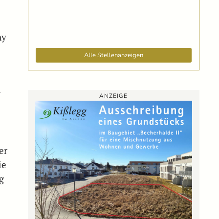
ny
Alle Stellenanzeigen
y
ANZEIGE
n
er
ie
g