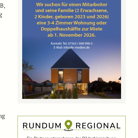
B,
g
ng