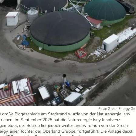
Foto: Green Energy G
e große Biogasanlage am Stadtrand wurde von der Naturenergie Isny
trieben. Im September 2025 hat die Naturenergie Isny Insolvenz
gemeldet, der Betrieb lief jedoch weiter und wird nun von der Green
ergy, einer Tochter der Oberland Gruppe, fortgeführt. Die Anlage deckt