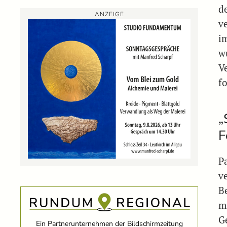
d
ANZEIGE
v
i
w
V
fo
„
F
P
v
B
m
G
Ein Partnerunternehmen der Bildschirmzeitung