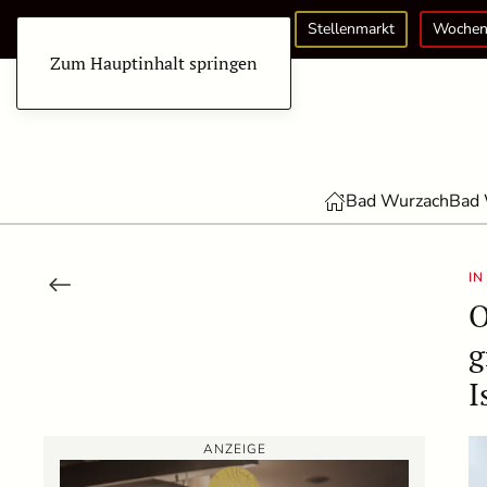
Stellenmarkt
Wochen
Zum Hauptinhalt springen
Bad Wurzach
Bad 
IN
O
g
I
ANZEIGE