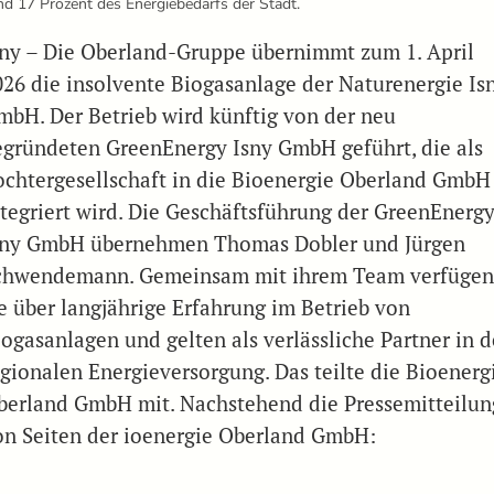
nd 17 Prozent des Energiebedarfs der Stadt.
sny – Die Oberland-Gruppe übernimmt zum 1. April
026 die insolvente Biogasanlage der Naturenergie Is
mbH. Der Betrieb wird künftig von der neu
egründeten GreenEnergy Isny GmbH geführt, die als
ochtergesellschaft in die Bioenergie Oberland GmbH
ntegriert wird. Die Geschäftsführung der GreenEnerg
sny GmbH übernehmen Thomas Dobler und Jürgen
chwendemann. Gemeinsam mit ihrem Team verfüge
ie über langjährige Erfahrung im Betrieb von
iogasanlagen und gelten als verlässliche Partner in d
egionalen Energieversorgung. Das teilte die Bioenerg
berland GmbH mit. Nachstehend die Pressemitteilun
on Seiten der ioenergie Oberland GmbH: