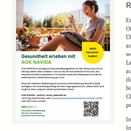
R
E
O
Ü
a
w
L
a
d
b
C
p
I
I