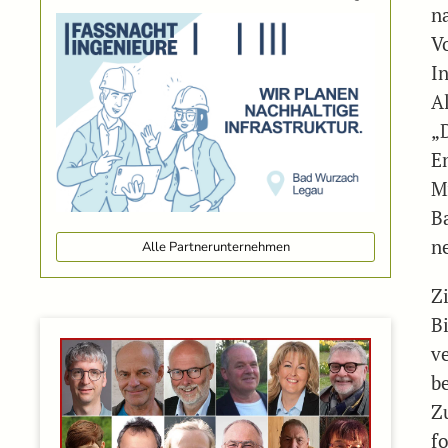
n
V
I
A
„
E
M
B
n
Alle Partnerunternehmen
Z
B
v
b
Z
fo