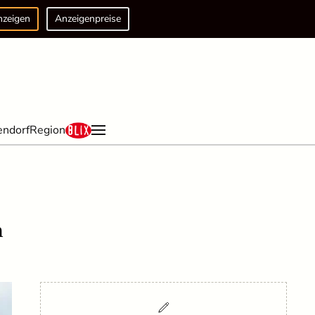
nzeigen
Anzeigenpreise
endorf
Region
n