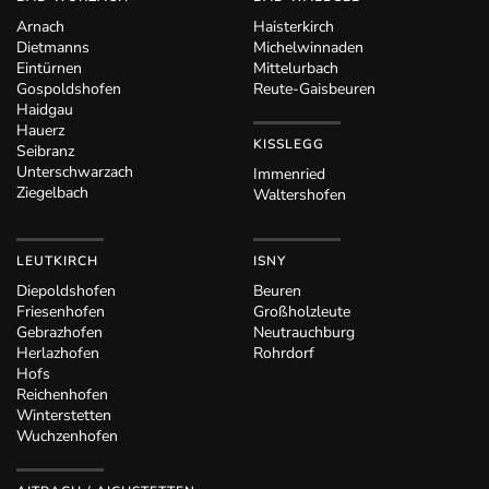
Arnach
Haisterkirch
Dietmanns
Michelwinnaden
Eintürnen
Mittelurbach
Gospoldshofen
Reute-Gaisbeuren
Haidgau
Hauerz
KISSLEGG
Seibranz
Unterschwarzach
Immenried
Ziegelbach
Waltershofen
LEUTKIRCH
ISNY
Diepoldshofen
Beuren
Friesenhofen
Großholzleute
Gebrazhofen
Neutrauchburg
Herlazhofen
Rohrdorf
Hofs
Reichenhofen
Winterstetten
Wuchzenhofen