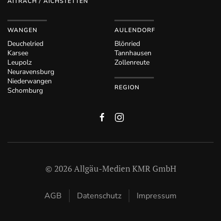
AITRACH / AICHSTETTEN
WANGEN
AULENDORF
Deuchelried
Blönried
Karsee
Tannhausen
Leupolz
Zollenreute
Neuravensburg
Niederwangen
REGION
Schomburg
©
2026
Allgäu-Medien KMR GmbH
AGB
Datenschutz
Impressum