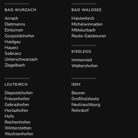
BAD WURZACH
BAD WALDSEE
Arnach
Haisterkirch
Dietmanns
Michelwinnaden
Eintürnen
Mittelurbach
Gospoldshofen
Reute-Gaisbeuren
Haidgau
Hauerz
KISSLEGG
Seibranz
Unterschwarzach
Immenried
Ziegelbach
Waltershofen
LEUTKIRCH
ISNY
Diepoldshofen
Beuren
Friesenhofen
Großholzleute
Gebrazhofen
Neutrauchburg
Herlazhofen
Rohrdorf
Hofs
Reichenhofen
Winterstetten
Wuchzenhofen