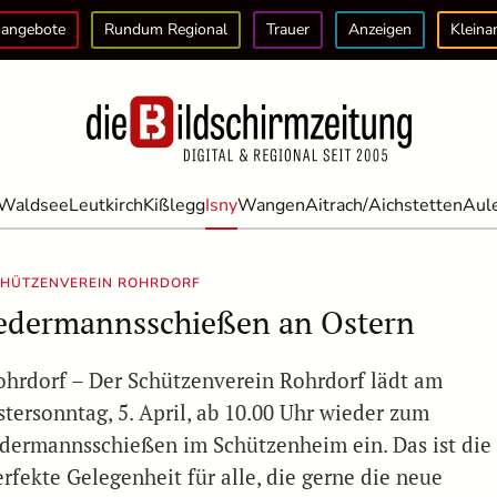
angebote
Rundum Regional
Trauer
Anzeigen
Kleina
Waldsee
Leutkirch
Kißlegg
Isny
Wangen
Aitrach/Aichstetten
Aul
CHÜTZENVEREIN ROHRDORF
edermannsschießen an Ostern
ohrdorf – Der Schützenverein Rohrdorf lädt am
stersonntag, 5. April, ab 10.00 Uhr wieder zum
edermannsschießen im Schützenheim ein. Das ist die
erfekte Gelegenheit für alle, die gerne die neue