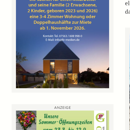
e
da
ANZEIGE