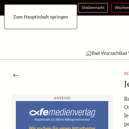
Stellenmarkt
Wochen
Zum Hauptinhalt springen
Bad Wurzach
Bad 
S
J
R
ANZEIGE
O
J
p