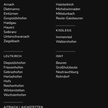
Arnach
Haisterkirch
Dietmanns
Michelwinnaden
Eintürnen
Mittelurbach
Gospoldshofen
Reute-Gaisbeuren
Haidgau
Hauerz
KISSLEGG
Seibranz
Unterschwarzach
Immenried
Ziegelbach
Waltershofen
LEUTKIRCH
ISNY
Diepoldshofen
Beuren
Friesenhofen
Großholzleute
Gebrazhofen
Neutrauchburg
Herlazhofen
Rohrdorf
Hofs
Reichenhofen
Winterstetten
Wuchzenhofen
AITRACH / AICHSTETTEN