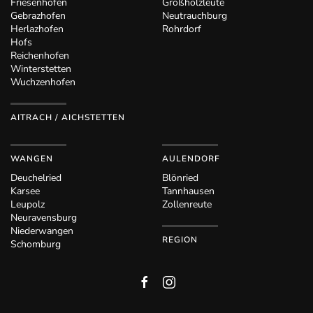
Friesenhofen
Großholzleute
Gebrazhofen
Neutrauchburg
Herlazhofen
Rohrdorf
Hofs
Reichenhofen
Winterstetten
Wuchzenhofen
AITRACH / AICHSTETTEN
WANGEN
AULENDORF
Deuchelried
Blönried
Karsee
Tannhausen
Leupolz
Zollenreute
Neuravensburg
Niederwangen
REGION
Schomburg