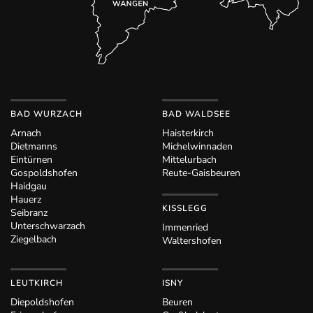
BAD WURZACH
BAD WALDSEE
Arnach
Haisterkirch
Dietmanns
Michelwinnaden
Eintürnen
Mittelurbach
Gospoldshofen
Reute-Gaisbeuren
Haidgau
Hauerz
KISSLEGG
Seibranz
Unterschwarzach
Immenried
Ziegelbach
Waltershofen
LEUTKIRCH
ISNY
Diepoldshofen
Beuren