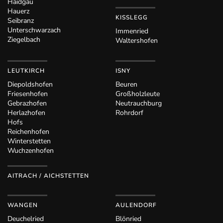
Haidgau
Hauerz
KISSLEGG
Seibranz
Unterschwarzach
Immenried
Ziegelbach
Waltershofen
LEUTKIRCH
ISNY
Diepoldshofen
Beuren
Friesenhofen
Großholzleute
Gebrazhofen
Neutrauchburg
Herlazhofen
Rohrdorf
Hofs
Reichenhofen
Winterstetten
Wuchzenhofen
AITRACH / AICHSTETTEN
WANGEN
AULENDORF
Deuchelried
Blönried