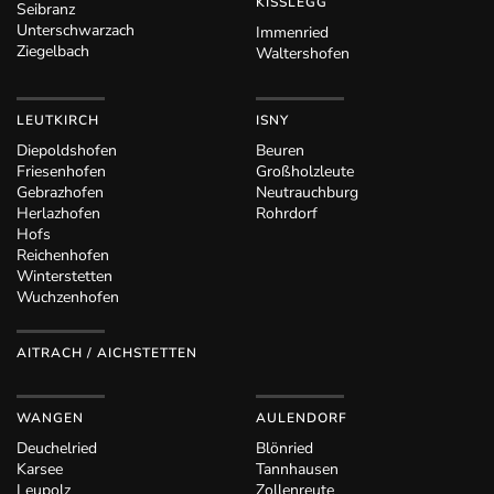
KISSLEGG
Seibranz
Unterschwarzach
Immenried
Ziegelbach
Waltershofen
LEUTKIRCH
ISNY
Diepoldshofen
Beuren
Friesenhofen
Großholzleute
Gebrazhofen
Neutrauchburg
Herlazhofen
Rohrdorf
Hofs
Reichenhofen
Winterstetten
Wuchzenhofen
AITRACH / AICHSTETTEN
WANGEN
AULENDORF
Deuchelried
Blönried
Karsee
Tannhausen
Leupolz
Zollenreute