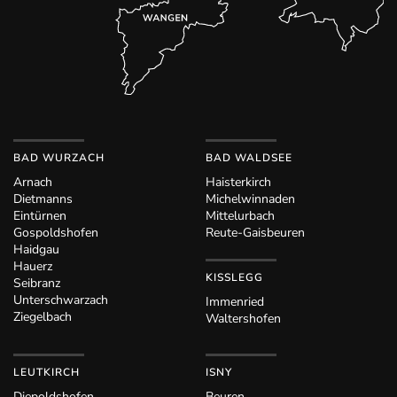
BAD WURZACH
BAD WALDSEE
Arnach
Haisterkirch
Dietmanns
Michelwinnaden
Eintürnen
Mittelurbach
Gospoldshofen
Reute-Gaisbeuren
Haidgau
Hauerz
KISSLEGG
Seibranz
Unterschwarzach
Immenried
Ziegelbach
Waltershofen
LEUTKIRCH
ISNY
Diepoldshofen
Beuren