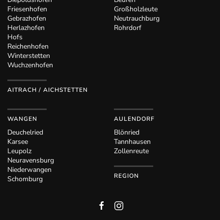
Friesenhofen
Großholzleute
Gebrazhofen
Neutrauchburg
Herlazhofen
Rohrdorf
Hofs
Reichenhofen
Winterstetten
Wuchzenhofen
AITRACH / AICHSTETTEN
WANGEN
AULENDORF
Deuchelried
Blönried
Karsee
Tannhausen
Leupolz
Zollenreute
Neuravensburg
Niederwangen
REGION
Schomburg