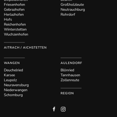
Friesenhofen
Großholzleute
Gebrazhofen
Neutrauchburg
Herlazhofen
Rohrdorf
Hofs
Reichenhofen
Winterstetten
Wuchzenhofen
AITRACH / AICHSTETTEN
WANGEN
AULENDORF
Deuchelried
Blönried
Karsee
Tannhausen
Leupolz
Zollenreute
Neuravensburg
Niederwangen
REGION
Schomburg