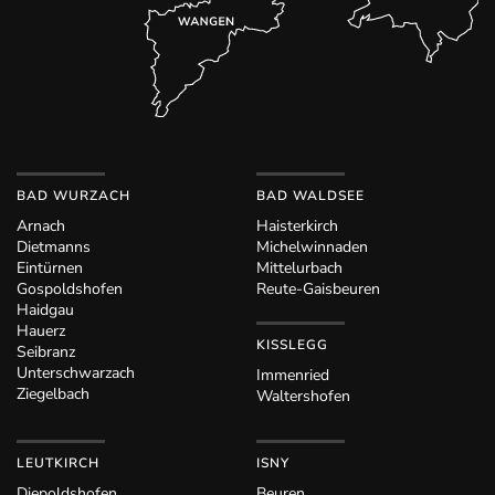
BAD WURZACH
BAD WALDSEE
Arnach
Haisterkirch
Dietmanns
Michelwinnaden
Eintürnen
Mittelurbach
Gospoldshofen
Reute-Gaisbeuren
Haidgau
Hauerz
KISSLEGG
Seibranz
Unterschwarzach
Immenried
Ziegelbach
Waltershofen
LEUTKIRCH
ISNY
Diepoldshofen
Beuren