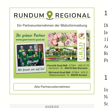
1
D
Ein Partnerunternehmen der Bildschirmzeitung
J
1
A
R
P
1
Alle Partnerunternehmen
I
N
S
ANZEIGE