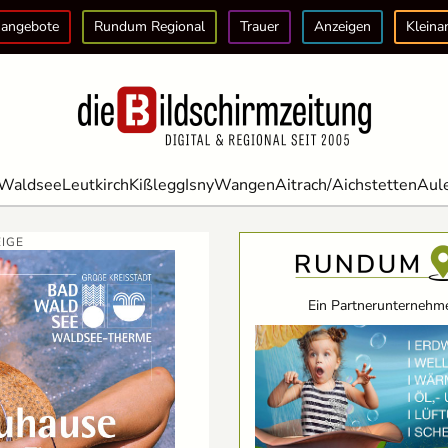
angebote
Rundum Regional
Trauer
Anzeigen
Kleina
Waldsee
Leutkirch
Kißlegg
Isny
Wangen
Aitrach/Aichstetten
Aul
IGE
Ein Partnerunternehme