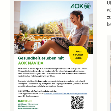
U
w
z
b