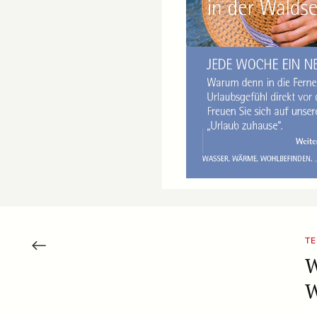
TE
W
W