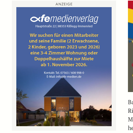
ANZEIGE
B
R
M
h