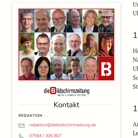
U
U
1
H
N
U
S
S
Kontakt
1
REDAKTION
A
redaktion@
diebildschirmzeitung.de
L
07564 / 306 807