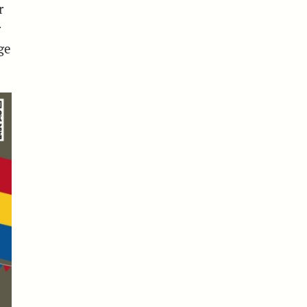
r
r
ge