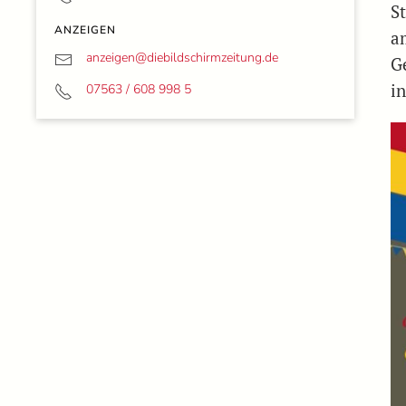
S
ANZEIGEN
a
anzeigen@
diebildschirmzeitung.de
G
i
07563 / 608 998 5