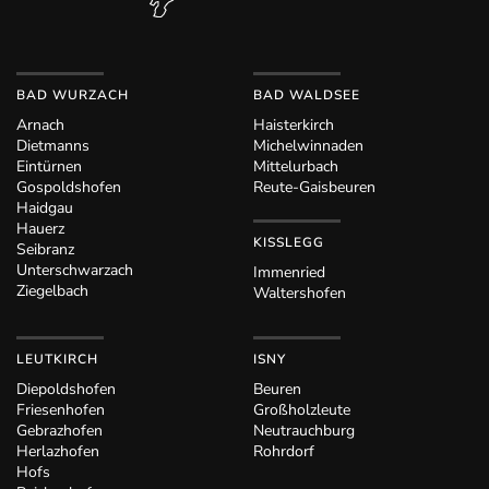
BAD WURZACH
BAD WALDSEE
Arnach
Haisterkirch
Dietmanns
Michelwinnaden
Eintürnen
Mittelurbach
Gospoldshofen
Reute-Gaisbeuren
Haidgau
Hauerz
KISSLEGG
Seibranz
Unterschwarzach
Immenried
Ziegelbach
Waltershofen
LEUTKIRCH
ISNY
Diepoldshofen
Beuren
Friesenhofen
Großholzleute
Gebrazhofen
Neutrauchburg
Herlazhofen
Rohrdorf
Hofs