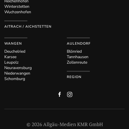
Reichenhofen
Winterstetten
Wuchzenhofen
AITRACH / AICHSTETTEN
WANGEN
AULENDORF
Deuchelried
Blönried
Karsee
Tannhausen
Leupolz
Zollenreute
Neuravensburg
Niederwangen
REGION
Schomburg
©
2026
Allgäu-Medien KMR GmbH