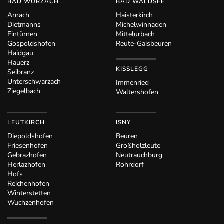
BAD WURZACH
BAD WALDSEE
Arnach
Haisterkirch
Dietmanns
Michelwinnaden
Eintürnen
Mittelurbach
Gospoldshofen
Reute-Gaisbeuren
Haidgau
Hauerz
KISSLEGG
Seibranz
Unterschwarzach
Immenried
Ziegelbach
Waltershofen
LEUTKIRCH
ISNY
Diepoldshofen
Beuren
Friesenhofen
Großholzleute
Gebrazhofen
Neutrauchburg
Herlazhofen
Rohrdorf
Hofs
Reichenhofen
Winterstetten
Wuchzenhofen