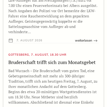
Lkw-Auflieger hat am Freitagmorgen (7.8.) kurz vor
7.00 Uhr einen Feuerwehreinsatz bei Albers ausgelöst.
Nach Angaben der Polizei vor Ort bemerkte der LKW-
Fahrer eine Rauchentwicklung an dem geparkten
Auflieger. Geistesgegenwärtig koppelte er die
Sattelzugmaschine vom Auflieger ab und
verhinderte…
weiterlesen
7. AUGUST 2026
GOTTESBERG, 7. AUGUST, 18.30 UHR
Bruderschaft trifft sich zum Monatsgebet
Bad Wurzach – Die Bruderschaft vom guten Tod, eine
Gebetsgemeinschaft mit mehr als 300-jähriger
Tradition, trifft sich am heutigen Freitag, 7. August, zu
ihrer monatlichen Andacht auf dem Gottesberg.
Beginn des etwa 20-minütigen Wortgottesdienstes ist
um 18.30 Uhr. Neue Mitbeter sind herzlich
willkommen. Abschließend ist diesmal eine Einkehr