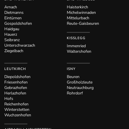
Arnach
Haisterkirch
Dietmanns
Michelwinnaden
Eintürnen
Mittelurbach
Gospoldshofen
Reute-Gaisbeuren
Haidgau
Hauerz
KISSLEGG
Seibranz
Unterschwarzach
Immenried
Ziegelbach
Waltershofen
LEUTKIRCH
ISNY
Diepoldshofen
Beuren
Friesenhofen
Großholzleute
Gebrazhofen
Neutrauchburg
Herlazhofen
Rohrdorf
Hofs
Reichenhofen
Winterstetten
Wuchzenhofen