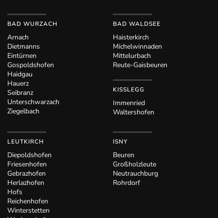
BAD WURZACH
BAD WALDSEE
Arnach
Haisterkirch
Dietmanns
Michelwinnaden
Eintürnen
Mittelurbach
Gospoldshofen
Reute-Gaisbeuren
Haidgau
Hauerz
KISSLEGG
Seibranz
Unterschwarzach
Immenried
Ziegelbach
Waltershofen
LEUTKIRCH
ISNY
Diepoldshofen
Beuren
Friesenhofen
Großholzleute
Gebrazhofen
Neutrauchburg
Herlazhofen
Rohrdorf
Hofs
Reichenhofen
Winterstetten