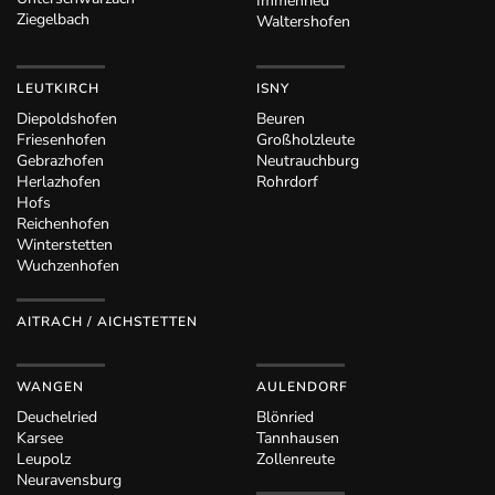
Immenried
Ziegelbach
Waltershofen
LEUTKIRCH
ISNY
Diepoldshofen
Beuren
Friesenhofen
Großholzleute
Gebrazhofen
Neutrauchburg
Herlazhofen
Rohrdorf
Hofs
Reichenhofen
Winterstetten
Wuchzenhofen
AITRACH / AICHSTETTEN
WANGEN
AULENDORF
Deuchelried
Blönried
Karsee
Tannhausen
Leupolz
Zollenreute
Neuravensburg