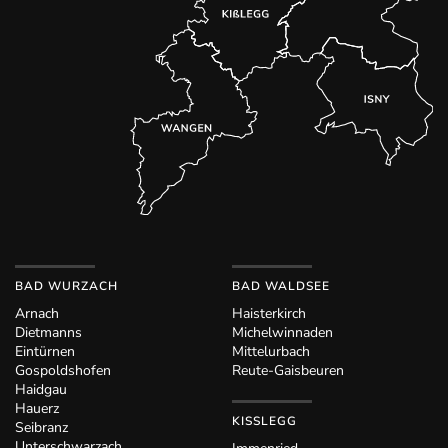
BAD WURZACH
BAD WALDSEE
Arnach
Haisterkirch
Dietmanns
Michelwinnaden
Eintürnen
Mittelurbach
Gospoldshofen
Reute-Gaisbeuren
Haidgau
Hauerz
KISSLEGG
Seibranz
Unterschwarzach