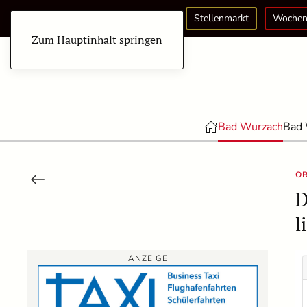
Stellenmarkt
Wochen
Zum Hauptinhalt springen
Bad Wurzach
Bad 
O
D
l
ANZEIGE