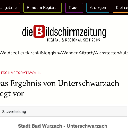
angebote
Rundum Regional
Trauer
Anzeigen
Kleina
Waldsee
Leutkirch
Kißlegg
Isny
Wangen
Aitrach/Aichstetten
Aul
RTSCHAFTSRATSWAHL
as Ergebnis von Unterschwarzach
iegt vor