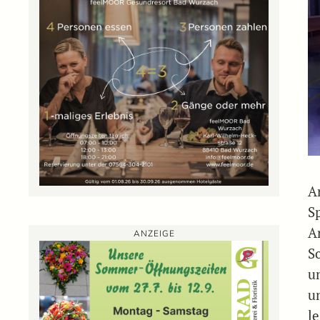
A
S
A
ANZEIGE
S
u
u
l