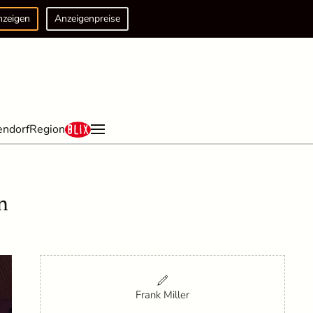
nzeigen
Anzeigenpreise
endorf
Region
n
Frank Miller