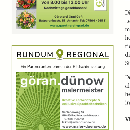
D
L
m
h
ri
d
S
Ein Partnerunternehmen der Bildschirmzeitung
D
a
h
i
Vi