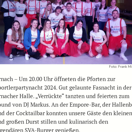
Foto: Frank Mi
rnach – Um 20.00 Uhr öffneten die Pforten zur
portlerpartynacht 2024. Gut gelaunte Fasnacht in der
rnacher Halle. „Verrückte“ tanzten und feierten zum
ound von DJ Markus. An der Empore-Bar, der Hallenb
nd der Cocktailbar konnten unsere Gäste den kleine
nd großen Durst stillen und kulinarisch den
egendären SVA-Burger genießen.