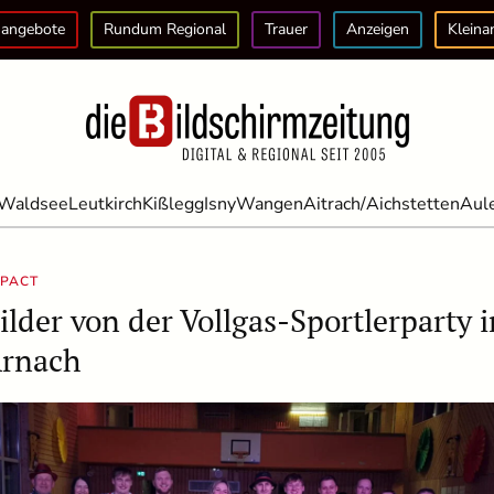
angebote
Rundum Regional
Trauer
Anzeigen
Kleina
Waldsee
Leutkirch
Kißlegg
Isny
Wangen
Aitrach/Aichstetten
Aul
OPACT
ilder von der Vollgas-Sportlerparty i
rnach