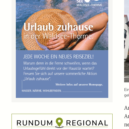
Ei
ge
A
A
ne