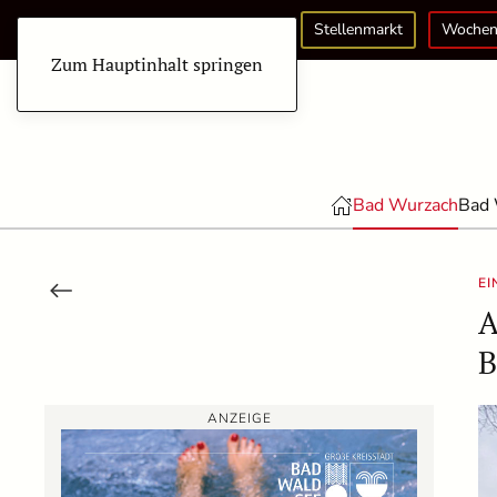
Stellenmarkt
Wochen
Zum Hauptinhalt springen
Bad Wurzach
Bad 
E
A
B
ANZEIGE