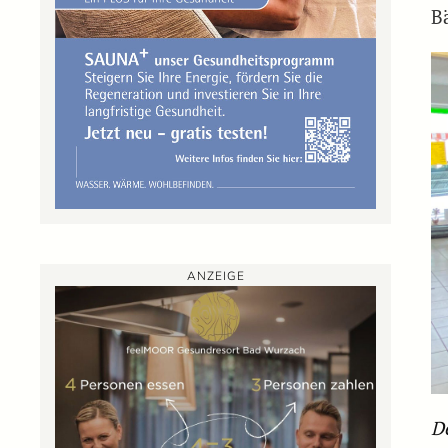
B
ANZEIGE
D