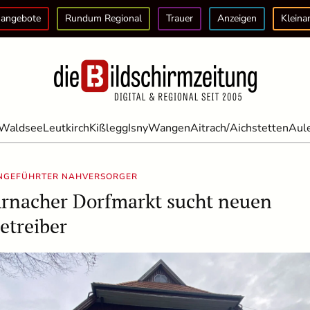
angebote
Rundum Regional
Trauer
Anzeigen
Kleina
Waldsee
Leutkirch
Kißlegg
Isny
Wangen
Aitrach/Aichstetten
Aul
INGEFÜHRTER NAHVERSORGER
rnacher Dorfmarkt sucht neuen
etreiber