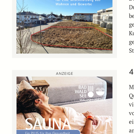
D
b
g
K
ge
S
4
ANZEIGE
M
Q
vi
v
e
a