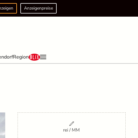
nzeigen
Anzeigenpreise
endorf
Region
rei / MM