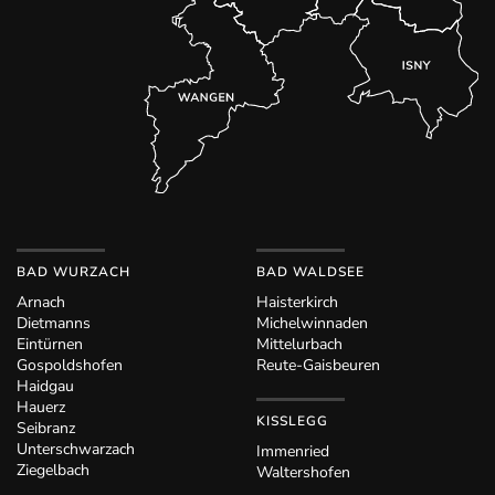
BAD WURZACH
BAD WALDSEE
Arnach
Haisterkirch
Dietmanns
Michelwinnaden
Eintürnen
Mittelurbach
Gospoldshofen
Reute-Gaisbeuren
Haidgau
Hauerz
KISSLEGG
Seibranz
Unterschwarzach
Immenried
Ziegelbach
Waltershofen