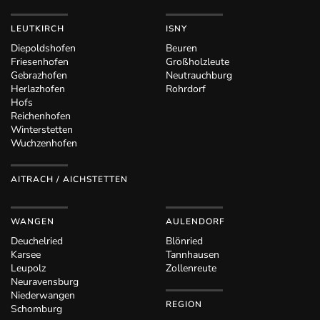
LEUTKIRCH
ISNY
Diepoldshofen
Beuren
Friesenhofen
Großholzleute
Gebrazhofen
Neutrauchburg
Herlazhofen
Rohrdorf
Hofs
Reichenhofen
Winterstetten
Wuchzenhofen
AITRACH / AICHSTETTEN
WANGEN
AULENDORF
Deuchelried
Blönried
Karsee
Tannhausen
Leupolz
Zollenreute
Neuravensburg
Niederwangen
REGION
Schomburg