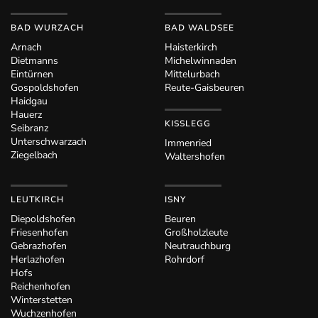
BAD WURZACH
BAD WALDSEE
Arnach
Haisterkirch
Dietmanns
Michelwinnaden
Eintürnen
Mittelurbach
Gospoldshofen
Reute-Gaisbeuren
Haidgau
Hauerz
KISSLEGG
Seibranz
Unterschwarzach
Immenried
Ziegelbach
Waltershofen
LEUTKIRCH
ISNY
Diepoldshofen
Beuren
Friesenhofen
Großholzleute
Gebrazhofen
Neutrauchburg
Herlazhofen
Rohrdorf
Hofs
Reichenhofen
Winterstetten
Wuchzenhofen