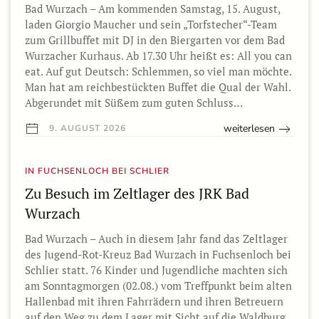
Bad Wurzach – Am kommenden Samstag, 15. August,
laden Giorgio Maucher und sein „Torfstecher“-Team
zum Grillbuffet mit DJ in den Biergarten vor dem Bad
Wurzacher Kurhaus. Ab 17.30 Uhr heißt es: All you can
eat. Auf gut Deutsch: Schlemmen, so viel man möchte.
Man hat am reichbestückten Buffet die Qual der Wahl.
Abgerundet mit Süßem zum guten Schluss…
weiterlesen
9. AUGUST 2026
IN FUCHSENLOCH BEI SCHLIER
Zu Besuch im Zeltlager des JRK Bad
Wurzach
Bad Wurzach – Auch in diesem Jahr fand das Zeltlager
des Jugend-Rot-Kreuz Bad Wurzach in Fuchsenloch bei
Schlier statt. 76 Kinder und Jugendliche machten sich
am Sonntagmorgen (02.08.) vom Treffpunkt beim alten
Hallenbad mit ihren Fahrrädern und ihren Betreuern
auf den Weg zu dem Lager mit Sicht auf die Waldburg.