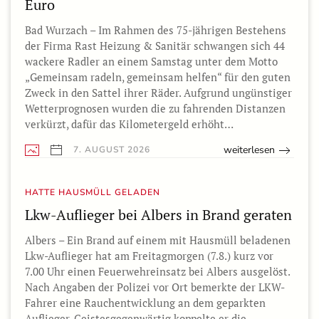
Euro
Bad Wurzach – Im Rahmen des 75-jährigen Bestehens
der Firma Rast Heizung & Sanitär schwangen sich 44
wackere Radler an einem Samstag unter dem Motto
„Gemeinsam radeln, gemeinsam helfen“ für den guten
Zweck in den Sattel ihrer Räder. Aufgrund ungünstiger
Wetterprognosen wurden die zu fahrenden Distanzen
verkürzt, dafür das Kilometergeld erhöht…
weiterlesen
7. AUGUST 2026
HATTE HAUSMÜLL GELADEN
Lkw-Auflieger bei Albers in Brand geraten
Albers – Ein Brand auf einem mit Hausmüll beladenen
Lkw-Auflieger hat am Freitagmorgen (7.8.) kurz vor
7.00 Uhr einen Feuerwehreinsatz bei Albers ausgelöst.
Nach Angaben der Polizei vor Ort bemerkte der LKW-
Fahrer eine Rauchentwicklung an dem geparkten
Auflieger. Geistesgegenwärtig koppelte er die