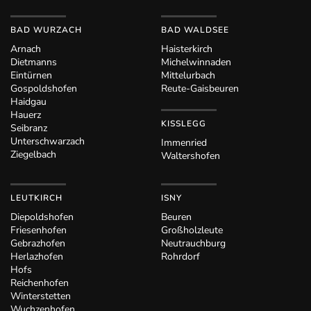
BAD WURZACH
BAD WALDSEE
Arnach
Haisterkirch
Dietmanns
Michelwinnaden
Eintürnen
Mittelurbach
Gospoldshofen
Reute-Gaisbeuren
Haidgau
Hauerz
KISSLEGG
Seibranz
Unterschwarzach
Immenried
Ziegelbach
Waltershofen
LEUTKIRCH
ISNY
Diepoldshofen
Beuren
Friesenhofen
Großholzleute
Gebrazhofen
Neutrauchburg
Herlazhofen
Rohrdorf
Hofs
Reichenhofen
Winterstetten
Wuchzenhofen