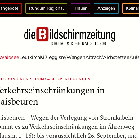
angebote
Rundum Regional
Trauer
Anzeigen
Kleina
Waldsee
Leutkirch
Kißlegg
Isny
Wangen
Aitrach/Aichstetten
Aul
UFGRUND VON STROMKABEL-VERLEGUNGEN
erkehrseinschränkungen in
aisbeuren
aisbeuren – Wegen der Verlegung von Stromkabeln
ommt es zu Verkehrseinschränkungen im Ährenweg
Hausnr. 1–16): bis voraussichtlich 26. September, und