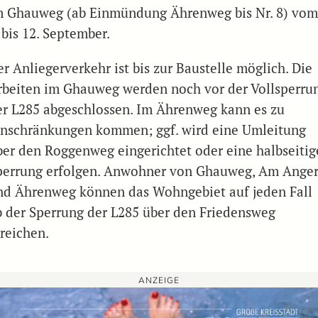
m Ghauweg (ab Einmündung Ährenweg bis Nr. 8) vo
 bis 12. September.
r Anliegerverkehr ist bis zur Baustelle möglich. Die
rbeiten im Ghauweg werden noch vor der Vollsperru
er L285 abgeschlossen. Im Ährenweg kann es zu
inschränkungen kommen; ggf. wird eine Umleitung
ber den Roggenweg eingerichtet oder eine halbseitig
perrung erfolgen. Anwohner von Ghauweg, Am Ange
nd Ährenweg können das Wohngebiet auf jeden Fall
b der Sperrung der L285 über den Friedensweg
rreichen.
ANZEIGE