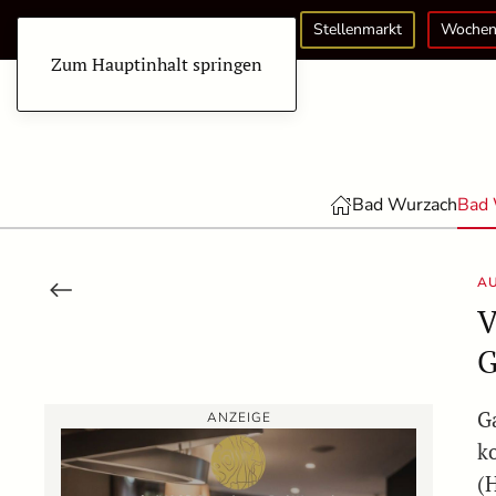
Stellenmarkt
Wochen
Zum Hauptinhalt springen
Bad Wurzach
Bad 
A
V
G
G
ANZEIGE
k
(