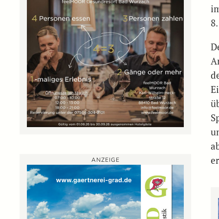
i
8.
De
A
d
E
ü
S
u
a
e
ANZEIGE