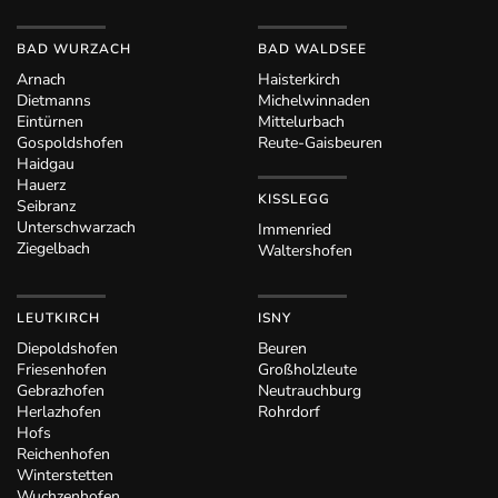
BAD WURZACH
BAD WALDSEE
Arnach
Haisterkirch
Dietmanns
Michelwinnaden
Eintürnen
Mittelurbach
Gospoldshofen
Reute-Gaisbeuren
Haidgau
Hauerz
KISSLEGG
Seibranz
Unterschwarzach
Immenried
Ziegelbach
Waltershofen
LEUTKIRCH
ISNY
Diepoldshofen
Beuren
Friesenhofen
Großholzleute
Gebrazhofen
Neutrauchburg
Herlazhofen
Rohrdorf
Hofs
Reichenhofen
Winterstetten
Wuchzenhofen