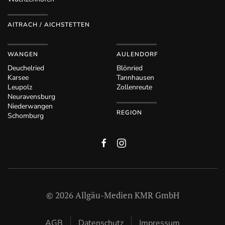
AITRACH / AICHSTETTEN
WANGEN
AULENDORF
Deuchelried
Blönried
Karsee
Tannhausen
Leupolz
Zollenreute
Neuravensburg
Niederwangen
REGION
Schomburg
©
2026
Allgäu-Medien KMR GmbH
AGB
Datenschutz
Impressum