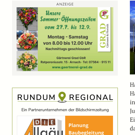
ANZEIGE
H
H
i
Ein Partnerunternehmen der Bildschirmzeitung
J
E
d