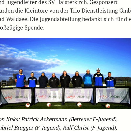
nd Jugendleiter des SV Haisterkirch. Gesponsert
urden die Kleintore von der Trio Dienstleistung Gm
ad Waldsee. Die Jugendabteilung bedankt sich für di
roßzügige Spende.
on links: Patrick Ackermann (Betreuer F-Jugend),
briel Brugger (F-Jugend), Ralf Christ (F-Jugend),