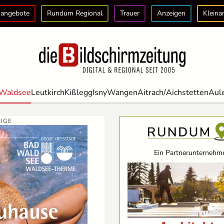
angebote
Rundum Regional
Trauer
Anzeigen
Kleina
Waldsee
Leutkirch
Kißlegg
Isny
Wangen
Aitrach/Aichstetten
Aul
IGE
Ein Partnerunternehme