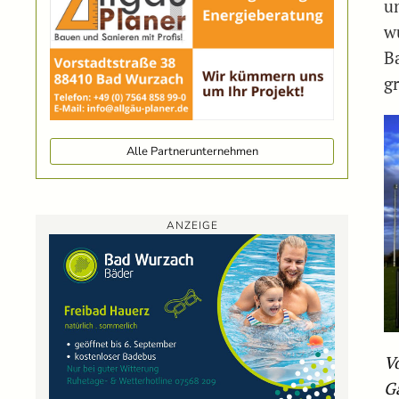
u
w
B
g
Alle Partnerunternehmen
ANZEIGE
V
Ga