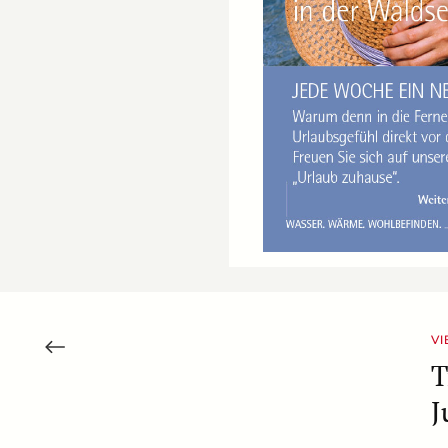
VI
T
J