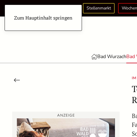
Stellenmarkt
Wochen
Zum Hauptinhalt springen
Bad Wurzach
Bad 
IM
T
R
B
ANZEIGE
F
S