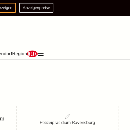
nzeigen
Anzeigenpreise
endorf
Region
am
Polizeipräsidium Ravensburg