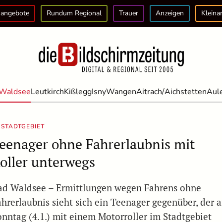
angebote
Rundum Regional
Trauer
Anzeigen
Kleina
Waldsee
Leutkirch
Kißlegg
Isny
Wangen
Aitrach/Aichstetten
Aul
 STADTGEBIET
eenager ohne Fahrerlaubnis mit
oller unterwegs
ad Waldsee – Ermittlungen wegen Fahrens ohne
ahrerlaubnis sieht sich ein Teenager gegenüber, der 
onntag (4.1.) mit einem Motorroller im Stadtgebiet