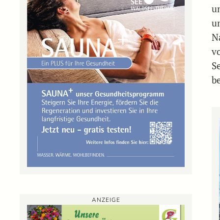
u
u
N
v
S
b
ANZEIGE