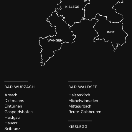
BAD WURZACH
BAD WALDSEE
Arnach
Haisterkirch
Dietmanns
Michelwinnaden
Eintürnen
Mittelurbach
Gospoldshofen
Reute-Gaisbeuren
Haidgau
Hauerz
KISSLEGG
Seibranz