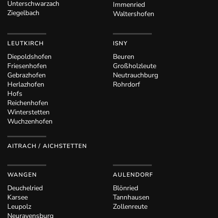
Unterschwarzach
Immenried
Ziegelbach
Waltershofen
LEUTKIRCH
ISNY
Diepoldshofen
Beuren
Friesenhofen
Großholzleute
Gebrazhofen
Neutrauchburg
Herlazhofen
Rohrdorf
Hofs
Reichenhofen
Winterstetten
Wuchzenhofen
AITRACH / AICHSTETTEN
WANGEN
AULENDORF
Deuchelried
Blönried
Karsee
Tannhausen
Leupolz
Zollenreute
Neuravensburg