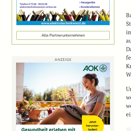
B
S
i
Alle Partnerunternehmen
a
D
f
ANZEIGE
K
W
U
w
w
e