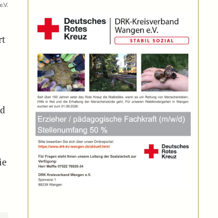
e.V.
rt
ad
ie