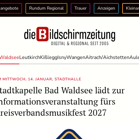
angebote
Rundum Regional
Trauer
Anzeigen
Kleina
Waldsee
Leutkirch
Kißlegg
Isny
Wangen
Aitrach/Aichstetten
Aul
 MITTWOCH, 14. JANUAR, STADTHALLE
tadtkapelle Bad Waldsee lädt zur
nformationsveranstaltung fürs
reisverbandsmusikfest 2027