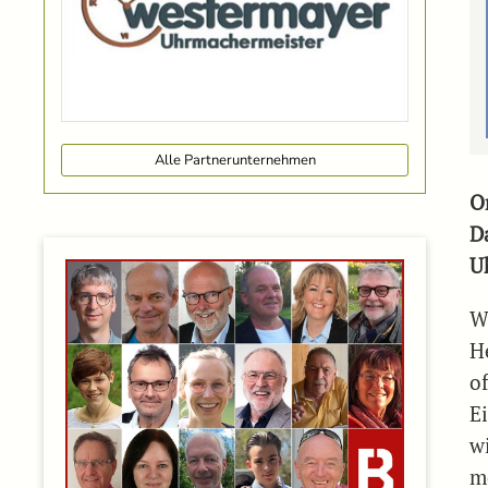
Alle Partnerunternehmen
O
D
U
W
H
o
E
w
mö