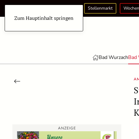
Stellenmarkt
Wochen
Zum Hauptinhalt springen
Bad Wurzach
Bad 
AM
S
I
K
ANZEIGE