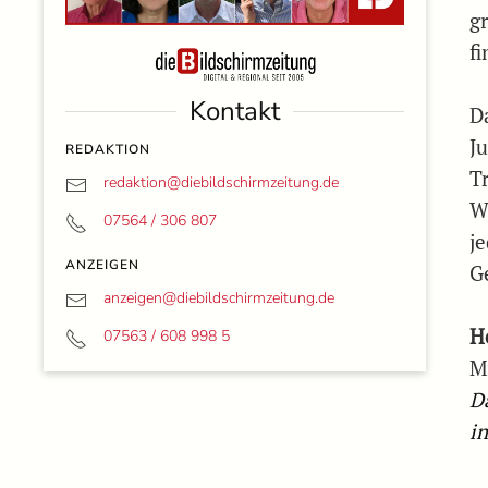
g
fi
Kontakt
D
J
REDAKTION
T
redaktion@
diebildschirmzeitung.de
W
07564 / 306 807
j
ANZEIGEN
G
anzeigen@
diebildschirmzeitung.de
H
07563 / 608 998 5
M
D
i