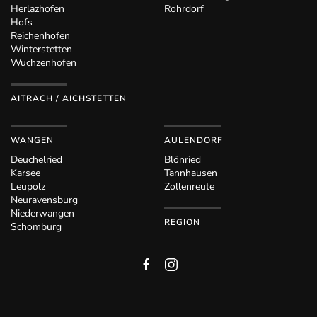
Herlazhofen
Rohrdorf
Hofs
Reichenhofen
Winterstetten
Wuchzenhofen
AITRACH / AICHSTETTEN
WANGEN
AULENDORF
Deuchelried
Blönried
Karsee
Tannhausen
Leupolz
Zollenreute
Neuravensburg
Niederwangen
REGION
Schomburg