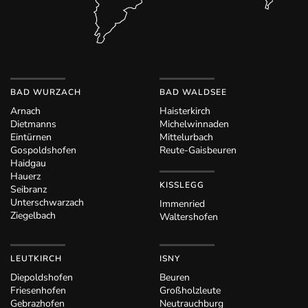
BAD WURZACH
BAD WALDSEE
Arnach
Haisterkirch
Dietmanns
Michelwinnaden
Eintürnen
Mittelurbach
Gospoldshofen
Reute-Gaisbeuren
Haidgau
Hauerz
KISSLEGG
Seibranz
Unterschwarzach
Immenried
Ziegelbach
Waltershofen
LEUTKIRCH
ISNY
Diepoldshofen
Beuren
Friesenhofen
Großholzleute
Gebrazhofen
Neutrauchburg