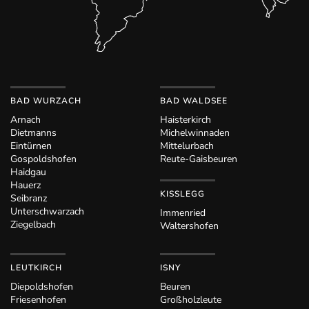
BAD WURZACH
BAD WALDSEE
Arnach
Haisterkirch
Dietmanns
Michelwinnaden
Eintürnen
Mittelurbach
Gospoldshofen
Reute-Gaisbeuren
Haidgau
Hauerz
KISSLEGG
Seibranz
Unterschwarzach
Immenried
Ziegelbach
Waltershofen
LEUTKIRCH
ISNY
Diepoldshofen
Beuren
Friesenhofen
Großholzleute