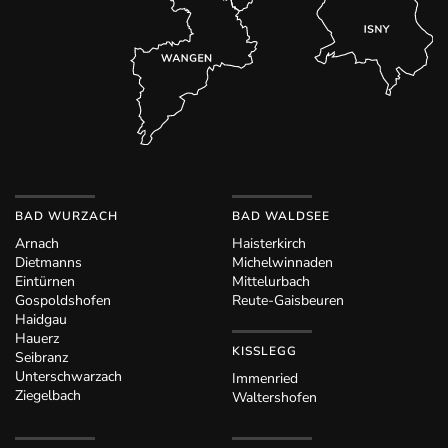
BAD WURZACH
BAD WALDSEE
Arnach
Haisterkirch
Dietmanns
Michelwinnaden
Eintürnen
Mittelurbach
Gospoldshofen
Reute-Gaisbeuren
Haidgau
Hauerz
KISSLEGG
Seibranz
Unterschwarzach
Immenried
Ziegelbach
Waltershofen