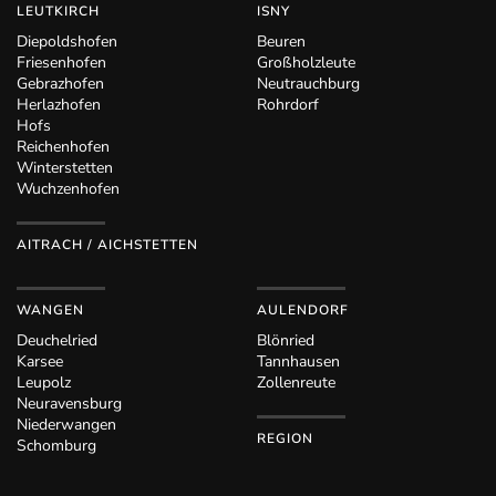
LEUTKIRCH
ISNY
Diepoldshofen
Beuren
Friesenhofen
Großholzleute
Gebrazhofen
Neutrauchburg
Herlazhofen
Rohrdorf
Hofs
Reichenhofen
Winterstetten
Wuchzenhofen
AITRACH / AICHSTETTEN
WANGEN
AULENDORF
Deuchelried
Blönried
Karsee
Tannhausen
Leupolz
Zollenreute
Neuravensburg
Niederwangen
REGION
Schomburg