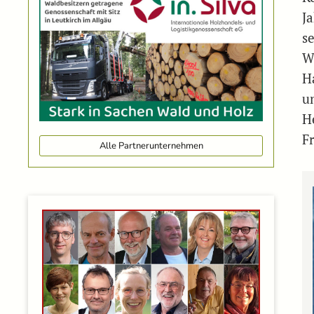
J
s
W
H
u
H
F
Alle Partnerunternehmen