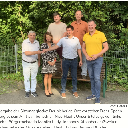
Foto: Peter 
ergabe der Sitzungsglocke: Der bisherige Ortsvorsteher Franz Spehn
ergibt sein Amt symbolisch an Nico Hauff. Unser Bild zeigt von links
ehn, Bürgermeisterin Monika Ludy, Johannes Albanbauer (Zweiter
ellvertretender Ortsvorsteher), Hauff, Edwin Bertrand (Erster