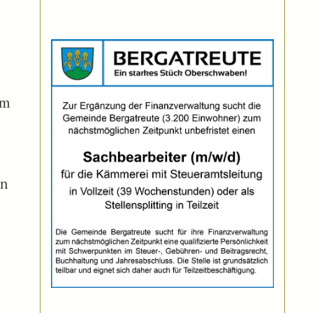
em
nn