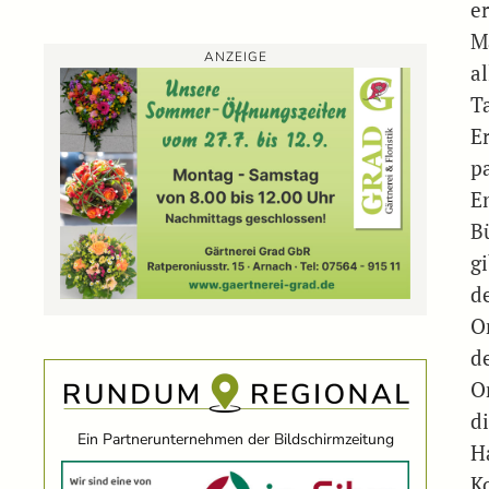
e
M
ANZEIGE
a
T
E
p
E
B
g
d
O
de
O
d
Ein Partnerunternehmen der Bildschirmzeitung
Ha
K