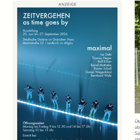
ANZEIGE
Üb
üb
Sp
st