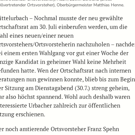
ellvertretender Ortsvorsteher), Oberbürgermeister Matthias Henne.
ittelurbach – Nochmal musste der neu gewählte
rtschaftsrat am 30. Juli einberufen werden, um die
ahl eines neuen/einer neuen
rtsvorstehers/Ortsvorsteherin nachzuholen – nachd
ei einem ersten Wahlgang vor gut einer Woche der
inzige Kandidat in geheimer Wahl keine Mehrheit
efunden hatte. Wen der Ortschaftsrat nach internen
eratungen nun gewinnen konnte, blieb bis zum Begi
er Sitzung am Dienstagabend (30.7.) streng geheim,
ar also höchst spannend. Wohl auch deshalb waren
nteressierte Urbacher zahlreich zur öffentlichen
itzung erschienen.
er noch amtierende Ortsvorsteher Franz Spehn