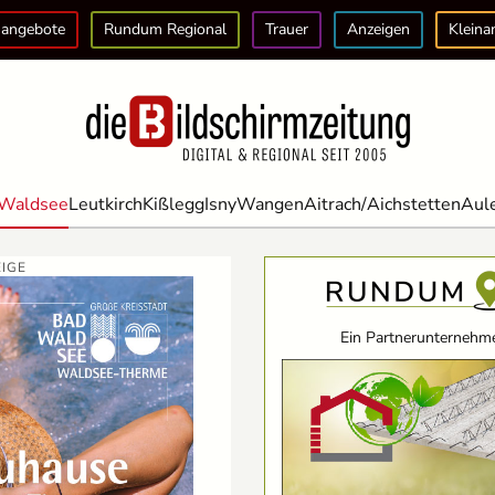
angebote
Rundum Regional
Trauer
Anzeigen
Kleina
Waldsee
Leutkirch
Kißlegg
Isny
Wangen
Aitrach/Aichstetten
Aul
IGE
Ein Partnerunternehme