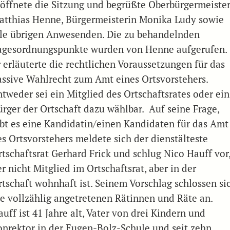
röffnete die Sitzung und begrüßte Oberbürgermeiste
atthias Henne, Bürgermeisterin Monika Ludy sowie
lle übrigen Anwesenden. Die zu behandelnden
agesordnungspunkte wurden von Henne aufgerufen.
r erläuterte die rechtlichen Voraussetzungen für das
assive Wahlrecht zum Amt eines Ortsvorstehers.
ntweder sei ein Mitglied des Ortschaftsrates oder ein
ürger der Ortschaft dazu wählbar. Auf seine Frage,
ibt es eine Kandidatin/einen Kandidaten für das Amt
es Ortsvorstehers meldete sich der dienstälteste
rtschaftsrat Gerhard Frick und schlug Nico Hauff vor
r nicht Mitglied im Ortschaftsrat, aber in der
rtschaft wohnhaft ist. Seinem Vorschlag schlossen si
ie vollzählig angetretenen Rätinnen und Räte an.
uff ist 41 Jahre alt, Vater von drei Kindern und
onrektor in der Eugen-Bolz-Schule und seit zehn