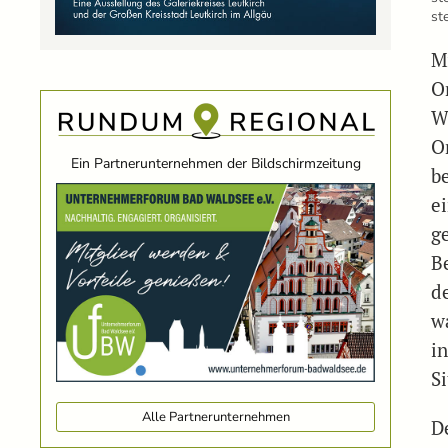
st
M
O
W
O
Ein Partnerunternehmen der Bildschirmzeitung
b
e
g
B
d
w
i
S
Alle Partnerunternehmen
D