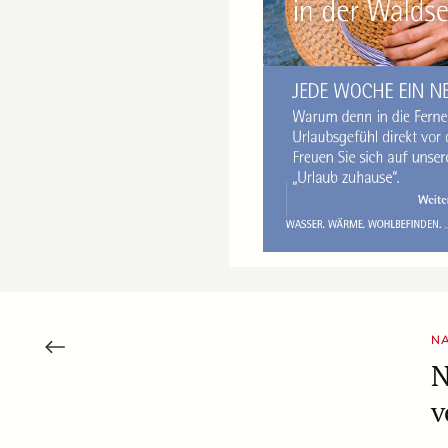
N
N
v