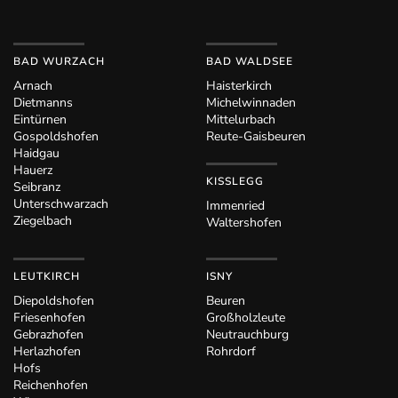
BAD WURZACH
BAD WALDSEE
Arnach
Haisterkirch
Dietmanns
Michelwinnaden
Eintürnen
Mittelurbach
Gospoldshofen
Reute-Gaisbeuren
Haidgau
Hauerz
KISSLEGG
Seibranz
Unterschwarzach
Immenried
Ziegelbach
Waltershofen
LEUTKIRCH
ISNY
Diepoldshofen
Beuren
Friesenhofen
Großholzleute
Gebrazhofen
Neutrauchburg
Herlazhofen
Rohrdorf
Hofs
Reichenhofen