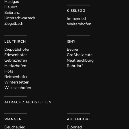
Haidgau
Hauerz
KISSLEGG
Seibranz
Unterschwarzach
Immenried
Ziegelbach
Waltershofen
LEUTKIRCH
ISNY
Diepoldshofen
Beuren
Friesenhofen
Großholzleute
Gebrazhofen
Neutrauchburg
Herlazhofen
Rohrdorf
Hofs
Reichenhofen
Winterstetten
Wuchzenhofen
AITRACH / AICHSTETTEN
WANGEN
AULENDORF
Deuchelried
Blönried