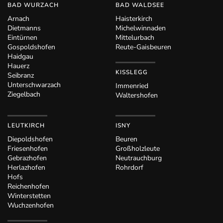
BAD WURZACH
BAD WALDSEE
Arnach
Haisterkirch
Dietmanns
Michelwinnaden
Eintürnen
Mittelurbach
Gospoldshofen
Reute-Gaisbeuren
Haidgau
Hauerz
KISSLEGG
Seibranz
Unterschwarzach
Immenried
Ziegelbach
Waltershofen
LEUTKIRCH
ISNY
Diepoldshofen
Beuren
Friesenhofen
Großholzleute
Gebrazhofen
Neutrauchburg
Herlazhofen
Rohrdorf
Hofs
Reichenhofen
Winterstetten
Wuchzenhofen