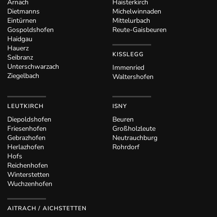
Arnach
Haisterkirch
Dietmanns
Michelwinnaden
Eintürnen
Mittelurbach
Gospoldshofen
Reute-Gaisbeuren
Haidgau
Hauerz
KISSLEGG
Seibranz
Unterschwarzach
Immenried
Ziegelbach
Waltershofen
LEUTKIRCH
ISNY
Diepoldshofen
Beuren
Friesenhofen
Großholzleute
Gebrazhofen
Neutrauchburg
Herlazhofen
Rohrdorf
Hofs
Reichenhofen
Winterstetten
Wuchzenhofen
AITRACH / AICHSTETTEN