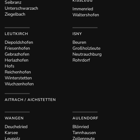
KISSLEGG
Seibranz
Unterschwarzach
Immenried
Ziegelbach
Waltershofen
LEUTKIRCH
ISNY
Diepoldshofen
Beuren
Friesenhofen
Großholzleute
Gebrazhofen
Neutrauchburg
Herlazhofen
Rohrdorf
Hofs
Reichenhofen
Winterstetten
Wuchzenhofen
AITRACH / AICHSTETTEN
WANGEN
AULENDORF
Deuchelried
Blönried
Karsee
Tannhausen
Leupolz
Zollenreute