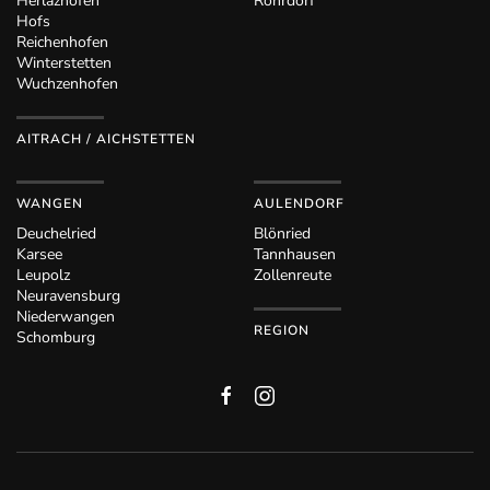
Herlazhofen
Rohrdorf
Hofs
Reichenhofen
Winterstetten
Wuchzenhofen
AITRACH / AICHSTETTEN
WANGEN
AULENDORF
Deuchelried
Blönried
Karsee
Tannhausen
Leupolz
Zollenreute
Neuravensburg
Niederwangen
REGION
Schomburg