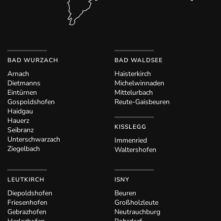
BAD WURZACH
BAD WALDSEE
Arnach
Haisterkirch
Dietmanns
Michelwinnaden
Eintürnen
Mittelurbach
Gospoldshofen
Reute-Gaisbeuren
Haidgau
Hauerz
KISSLEGG
Seibranz
Unterschwarzach
Immenried
Ziegelbach
Waltershofen
LEUTKIRCH
ISNY
Diepoldshofen
Beuren
Friesenhofen
Großholzleute
Gebrazhofen
Neutrauchburg